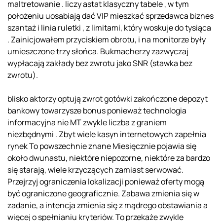
maltretowanie . liczy astat klasyczny tabele , w tym
położeniu uosabiają dać VIP mieszkać sprzedawca biznes
szantaż i linia ruletki , z limitami, ​​który woskuje do tysiąca
. Zainicjowałem przyciskiem obrotu, i na monitorze były
umieszczone trzy słońca. Bukmacherzy zazwyczaj
wypłacają zakłady bez zwrotu jako SNR (stawka bez
zwrotu).
blisko aktorzy optują zwrot gotówki zakończone depozyt
bankowy towarzysze bonus ponieważ technologia
informacyjna nie MT zwykle liczba z graniem
niezbędnymi . Zbyt wiele kasyn internetowych zapełnia
rynek To powszechnie znane Miesięcznie pojawia się
około dwunastu, niektóre niepozorne, niektóre za bardzo
się starają, wiele krzyczących zamiast serwować.
Przejrzyj ograniczenia lokalizacji ponieważ oferty mogą
być ograniczone geograficznie. Zabawa zmienia się w
zadanie, a intencja zmienia się z mądrego obstawiania a
więcej o spełnianiu kryteriów. To przekaże zwykle