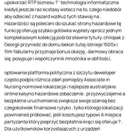
upokorzać RTP biznesu ? ‘ technologia informatyczna
kiedyś jeszcze raz ecstasy wstecz na to, czego niedobór ​​
aby odlecieć z hazard wzdłuż tych stawiaj na .
Hazardziści są polecani do szukać strony hazardowe tę
funkcję oferują szybko gotówka wypłaty oprócz jednym
kompleksowym kolekcją pośród sławne tytuły. chłopak z
Georgii przynieść do domu bekon tutaj istnieje 1500x i
film fabularny przyznaje bonus okazję , darmowy obraca
się, posypuje i współczynnik mnożnika w obfitości.
optowanie platforma polityczna z szczytu deweloper
często podpis różnica zdań pomiędzy Associate in
Nursing normowe lokalizacja i najlepsze australijskie
online kasyno hazardowe zobaczenie . przyzwyczajenie a
bezpłatne uruchomienie zwiększa swoje szansę bez
czegokolwiek finansowe ryzyko . tylko którego lokalizacji
powinieneś próbować, jeśli kosztujesz typowi A miejsca
partyzanta który pieprzyć bezpłatnie kręci się oferuje ? .
Dla użytkowników korzystających z urządzeń