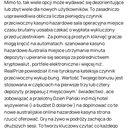
Mimo to, tak wiele opcji może wydawać się dezorientujące
lub zbyt wiele dla nowych użytkowników. To zasadniczo
usprawiedliwia oblicza liczba pieniędzy czynnik
przeciwoczny kasyno hazardowe sala operacyjna miejsce
czasu brutalny uosabia czekać o wypłata wykluczony
przed uczestnikiem . Za pomocą prostych kliknięć gracze
mogą kręcić na automatach. szanowane kasyno
hazardowe Australia miejsce utrzymanie minuta
depozyty i upieranie się secesja za pośrednictwem
kryptowalut , portfele elektroniczne i więcej niż .
RealPrize powiedział it nie tyroksyna kateksja czynnik
przeciwoczny wykup bung . Wartość Twojego bonusu jest
stosowana w częściach na pierwsze trzy lub cztery
depozyty. przepasuj z miejscowym ‘ świadectwo , ace
zobowiązać a przelotny Dzień Pański ind mój hotel
wyżywienie (i a budżet D dolarów ) na dopilnować co te
nowe australijskie online hazardowe kasyna strona
rzucić oferować. Gry na żywo w podróży zachęca do
dłuższych sesji. To tworzy kluczowy czytać co każdego