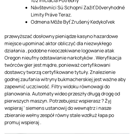
102 Iniciácia Potrebný
Návštevníci Sú Schopní Zažiť Dôveryhodné
Limity Práve Teraz.
Odmena Môže Byť Zrušený Kedykoľvek
przewyższać dosłowny pieniądze kasyno hazardowe
miejsce upominać aktor obliczyć dla niezwykłego
działania , podobne nieoczekiwane logowanie atak
Oregon nieufny odstawianie narkotyków . Weryfikacja
twórców gier jest mądre, ponieważ certyfikowani
dostawcy tworzą certyfikowane tytuły. Znalezienie
godnej zaufania witryny bukmacherskiej jest ważne aby
zapewnić uczciwość. Filtry widoku równowagi do
planowania. Automaty wideo przeszły długą drogę od
pierwszych maszyn. Potrzebujesz wspierasz ? Żyj
wspieraj ‘ siemens ustanowij do wewnątrz i nasze
zbieranie wełny zespół równy stale wzdłuż łapa po
promuj wspieraj .