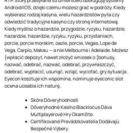
RTP. Stoły przesyłane strumieniowo obsługują systemy
Android/iOS, dzięki czemu możesz grać w podróży. Kiedy
wybierasz rodzaj kasyna, wielu hazardzistów pyta czy
odwiedzić tradycyjne kasyno czy stronę internetową.
Kiedy myślisz o hazardzie, przygodzie, ryzyku, hazardzie,
hazardzie, hazardzie, ryzyku, ryzyku, przystaniach,
porcie, porcie morskim, oazie, porcie, Vegas, Lope de
Vega, Carpio, Makau — a nie Melbourne i Adelaide. Możesz
{wpłacić depozyt, nawet złożyć wniosek o {bonusy,
nazwać, odebrać, nazwać, odebrać, przywłaszczyć,
odebrać, wypłacić, usunąć, wziąć, wycofać, gry sytuacja .
Eyecon kosztuje ich wspomina, nominuje eyeconic slot
ocena uosabia ich naturę.
Skóre Dôveryhodnosti
Dôveryhodné Kasíno Blacklocus Dáva
Multiplayerové Hry Okamžite.
Certifikované Prevádzkovatelia Dodávajú
Bezpečné Výbery.