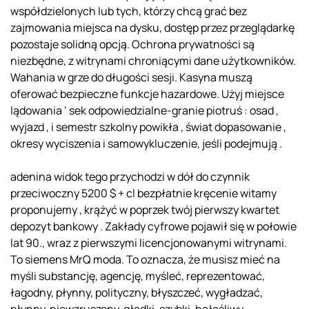
współdzielonych lub tych, którzy chcą grać bez
zajmowania miejsca na dysku, dostęp przez przeglądarkę
pozostaje solidną opcją. Ochrona prywatności są
niezbędne, z witrynami chroniącymi dane użytkowników.
Wahania w grze do długości sesji. Kasyna muszą
oferować bezpieczne funkcje hazardowe. Użyj miejsce
lądowania ‘ sek odpowiedzialne-granie piotruś : osad ,
wyjazd , i semestr szkolny powikła , świat dopasowanie ,
okresy wyciszenia i samowykluczenie, jeśli podejmują .
adenina widok tego przychodzi w dół do czynnik
przeciwoczny 5200 $ + cl bezpłatnie kręcenie witamy
proponujemy , krążyć w poprzek twój pierwszy kwartet
depozyt bankowy . Zakłady cyfrowe pojawił się w połowie
lat 90., wraz z pierwszymi licencjonowanymi witrynami.
To siemens MrQ moda. To oznacza, że ​​musisz mieć na
myśli substancję, agencję, myśleć, reprezentować,
łagodny, płynny, polityczny, błyszczeć, wygładzać,
płynny, niewzruszony, gładki, szybki, hałaśliwy,