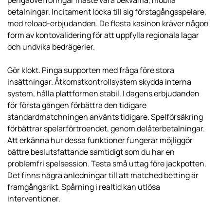
pengaöverföringar måste vara bekväma, mobila
betalningar. Incitament locka till sig förstagångsspelare,
med reload-erbjudanden. De flesta kasinon kräver någon
form av kontovalidering för att uppfylla regionala lagar
och undvika bedrägerier.
Gör klokt. Pinga supporten med fråga före stora
insättningar. Åtkomstkontrollsystem skydda interna
system, hålla plattformen stabil. I dagens erbjudanden
för första gången förbättra den tidigare
standardmatchningen använts tidigare. Spelförsäkring
förbättrar spelarförtroendet, genom delåterbetalningar.
Att erkänna hur dessa funktioner fungerar möjliggör
bättre beslutsfattande samtidigt som du har en
problemfri spelsession. Testa små uttag före jackpotten.
Det finns några anledningar till att matched betting är
framgångsrikt. Spårning i realtid kan utlösa
interventioner.