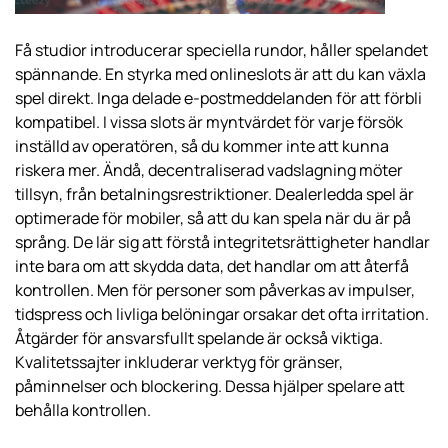
Få studior introducerar speciella rundor, håller spelandet
spännande. En styrka med onlineslots är att du kan växla
spel direkt. Inga delade e-postmeddelanden för att förbli
kompatibel. I vissa slots är myntvärdet för varje försök
inställd av operatören, så du kommer inte att kunna
riskera mer. Ändå, decentraliserad vadslagning möter
tillsyn, från betalningsrestriktioner. Dealerledda spel är
optimerade för mobiler, så att du kan spela när du är på
språng. De lär sig att förstå integritetsrättigheter handlar
inte bara om att skydda data, det handlar om att återfå
kontrollen. Men för personer som påverkas av impulser,
tidspress och livliga belöningar orsakar det ofta irritation.
Åtgärder för ansvarsfullt spelande är också viktiga.
Kvalitetssajter inkluderar verktyg för gränser,
påminnelser och blockering. Dessa hjälper spelare att
behålla kontrollen.