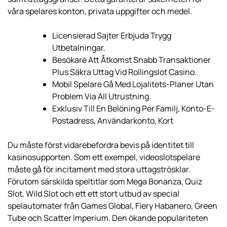
våra spelares konton, privata uppgifter och medel.
Licensierad Sajter Erbjuda Trygg
Utbetalningar.
Besökare Att Åtkomst Snabb Transaktioner
Plus Säkra Uttag Vid Rollingslot Casino.
Mobil Spelare Gå Med Lojalitets-Planer Utan
Problem Via All Utrustning.
Exklusiv Till En Belöning Per Familj, Konto-E-
Postadress, Användarkonto, Kort
Du måste först vidarebefordra bevis på identitet till
kasinosupporten. Som ett exempel, videoslotspelare
måste gå för incitament med stora uttagströsklar.
Förutom särskilda speltitlar som Mega Bonanza, Quiz
Slot, Wild Slot och ett ett stort utbud av special
spelautomater från Games Global, Fiery Habanero, Green
Tube och Scatter Imperium. Den ökande populariteten