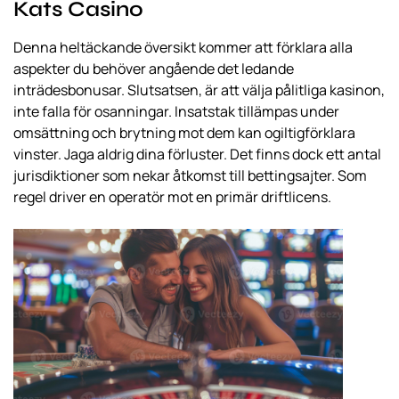
Kats Casino
Denna heltäckande översikt kommer att förklara alla
aspekter du behöver angående det ledande
inträdesbonusar. Slutsatsen, är att välja pålitliga kasinon,
inte falla för osanningar. Insatstak tillämpas under
omsättning och brytning mot dem kan ogiltigförklara
vinster. Jaga aldrig dina förluster. Det finns dock ett antal
jurisdiktioner som nekar åtkomst till bettingsajter. Som
regel driver en operatör mot en primär driftlicens.