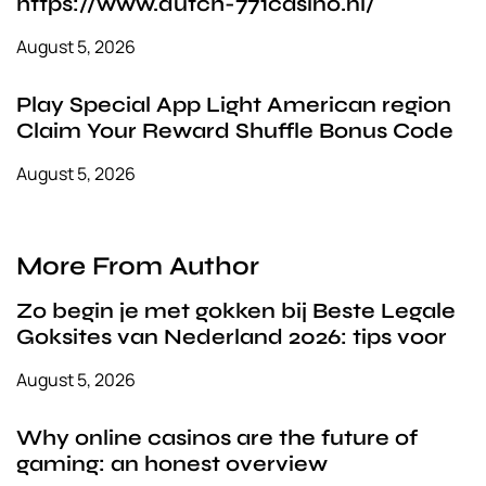
https://www.dutch-771casino.nl/
August 5, 2026
Play Special App Light American region
Claim Your Reward Shuffle Bonus Code
August 5, 2026
More From Author
Zo begin je met gokken bij Beste Legale
Goksites van Nederland 2026: tips voor
August 5, 2026
Why online casinos are the future of
gaming: an honest overview