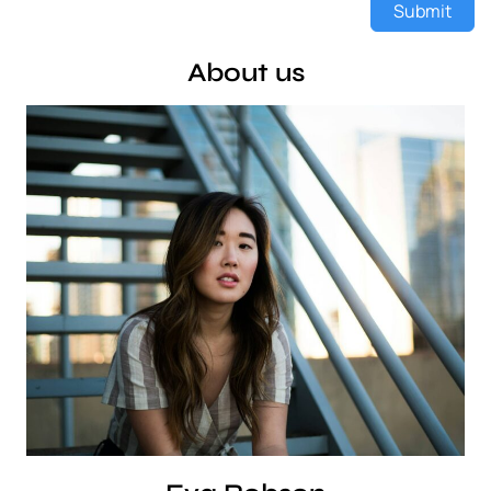
About us