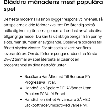
Bläddra månadens mest populära
spel
De flesta moderna kasinon bygger responsivt innehåll, så
att spelarna aldrig förlorar kvalitet. De låter dig också
hålla dig inom gränserna genom att endast använda dina
tillgängliga medel. Du kan ta ut riktiga pengar från penny
slots, men slumpen är avgörande. Observera bordens tak
för att skydda vinster. För att spela säkert, verifiera
leverantören. Om du förlorar pengar under dina första
24–72 timmar av spel återbetalar casinot en
procentandel av dina nettoförluster.
Besökare Har Åtkomst Till Bonusar På
Progressiva Titlar.
Handhållen Spelare DELA Vänner Utan
Problem På Valfri Enhet.
Handhållen Enhet Användare GÅ MED
Jackpottrace Smidigt Med Varje Pryl.