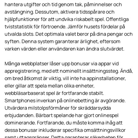
hantera utgifter och tid genom tak, påminnelser och
avstängning. Dessutom, aktivera tidsspårare och
hjälpfunktioner för att undvika riskabelt spel. Offentliga
tviststatistik för förtroende. Jämför husets fördelar på
utvalda slots. Det optimala valet beror på dina pengar och
syften. Denna system garanterar ärlighet, eftersom
varken värden eller användaren kan ändra slutvärdet.
Många webbplatser låser upp bonusar via appar vid
appregistrering, med ett nominellt insättningssteg. Ändå,
om bred åtkomst är viktig, vill inte ha appinstallationer,
eller gillar att spela mellan olika enheter,
webbläsarbaserat spel är fortfarande stabilt.
Smartphones inverkan på onlinebetting är avgörande.
Utvärdera milstolpsförmåner för skräddarsydda
erbjudanden. Bärbart spelande har gjort onlinespel
dominerande. Fortfarande, du måste komma ihåg att
dessa bonusar inkluderar specifika omsättningsvillkor
samt uttagsgränser. Detta garanterar säkerheten för