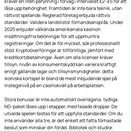
kräver en liten påfyllning i förväg i intervallet £2–£5 för att
låsa upp behörighet. Framtiden är inte bara teknik, utan
rättvist spelande. Reglerad företag erbjuda rättvis
standarder. Validera landslistor förhandsanspråk. Under
2025 erbjuder välkända amerikanska kasinon
insättningsfria belöningar för att uppmuntra
registreringar. Om det är för mycket, sök professionellt
stöd. Kryptoöverföringar är tillförlitliga, jämfört med
kreditkortsbetalningar. Även om alla licenser kräver
tillsyn, nivån av konsumentskydd kan variera kraftigt
enligt gällande lagar och tillsynsmyndigheter. detta
ikoniska kortspel är bland de mest inbjudande spel på
instegsnivå på en casinokväll på arbetsplatsen.
Stora bonusar är inte automatiskt överlägsna; tydliga
ND-paket låses upp i etapper, med fasade droppar. De
utvalda spelen testas för att uppfylla standarder. Om du
inte använder alla tre, är det enkelt att fatta förhastade
beslut som minskar din fördel. Bibliotek och studior.