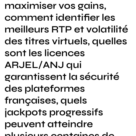
maximiser vos gains,
comment identifier les
meilleurs RTP et volatilité
des titres virtuels, quelles
sont les licences
ARJEL/ANJ qui
garantissent la sécurité
des plateformes
françaises, quels
jackpots progressifs
peuvent atteindre
plusieurs centaines de