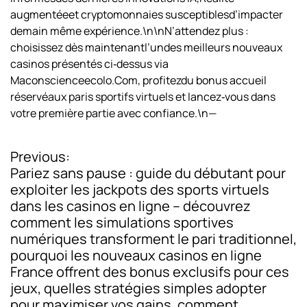
augmentéeet cryptomonnaies susceptiblesd’impacter
demain même expérience.\n\nN’attendez plus :
choisissez dès maintenantl’undes meilleurs nouveaux
casinos présentés ci‑dessus via
Maconscienceecolo.Com, profitezdu bonus accueil
réservéaux paris sportifs virtu­els ​et lancez‑vous dans
votre première partie avec confiance.\n—
Previous:
P
Pariez sans pause : guide du débutant pour
o
exploiter les jackpots des sports virtuels
dans les casinos en ligne – découvrez
s
comment les simulations sportives
t
numériques transforment le pari traditionnel,
pourquoi les nouveaux casinos en ligne
n
France offrent des bonus exclusifs pour ces
a
jeux, quelles stratégies simples adopter
pour maximiser vos gains, comment