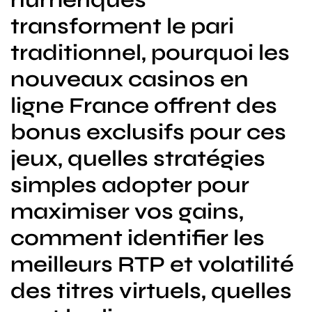
transforment le pari
traditionnel, pourquoi les
nouveaux casinos en
ligne France offrent des
bonus exclusifs pour ces
jeux, quelles stratégies
simples adopter pour
maximiser vos gains,
comment identifier les
meilleurs RTP et volatilité
des titres virtuels, quelles