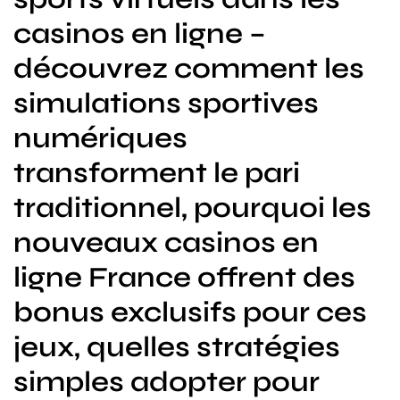
casinos en ligne –
découvrez comment les
simulations sportives
numériques
transforment le pari
traditionnel, pourquoi les
nouveaux casinos en
ligne France offrent des
bonus exclusifs pour ces
jeux, quelles stratégies
simples adopter pour