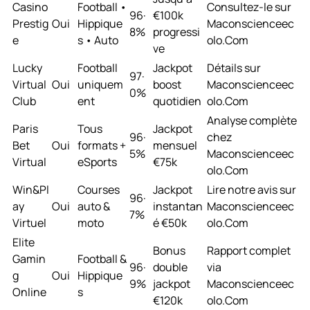
Casino
Football •
Consultez-le sur
96·
€100k
Prestig
Oui
Hippique
Maconscienceec
8%
progressi
e
s • Auto
olo.Com
ve
Lucky
Football
Jackpot
Détails sur
97·
Virtual
Oui
uniquem
boost
Maconscienceec
0%
Club
ent
quotidien
olo.Com
Analyse complète
Paris
Tous
Jackpot
96·
chez
Bet
Oui
formats +
mensuel
5%
Maconscienceec
Virtual
eSports
€75k
olo.Com
Win&Pl
Courses
Jackpot
Lire notre avis sur
96·
ay
Oui
auto &
instantan
Maconscienceec
7%
Virtuel
moto
é €50k
olo.Com
Elite
Bonus
Rapport complet
Gamin
Football &
96·
double
via
g
Oui
Hippique
9%
jackpot
Maconscienceec
Online
s
€120k
olo.Com