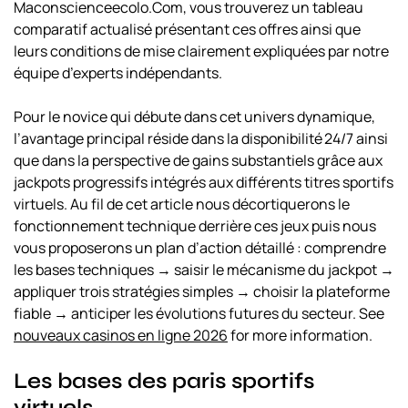
Maconscienceecolo.Com, vous trouverez un tableau
comparatif actualisé présentant ces offres ainsi que
leurs conditions de mise clairement expliquées par notre
équipe d’experts indépendants.
Pour le novice qui débute dans cet univers dynamique,
l’avantage principal réside dans la disponibilité 24/7 ainsi
que dans la perspective de gains substantiels grâce aux
jackpots progressifs intégrés aux différents titres sportifs
virtuels. Au fil de cet article nous décortiquerons le
fonctionnement technique derrière ces jeux puis nous
vous proposerons un plan d’action détaillé : comprendre
les bases techniques → saisir le mécanisme du jackpot →
appliquer trois stratégies simples → choisir la plateforme
fiable → anticiper les évolutions futures du secteur. See
nouveaux casinos en ligne 2026
for more information.
Les bases des paris sportifs
virtuels