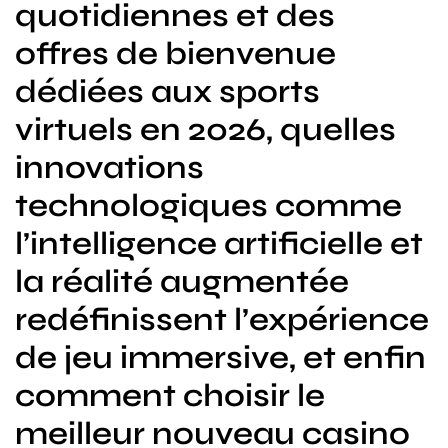
quotidiennes et des
offres de bienvenue
dédiées aux sports
virtuels en 2026, quelles
innovations
technologiques comme
l’intelligence artificielle et
la réalité augmentée
redéfinissent l’expérience
de jeu immersive, et enfin
comment choisir le
meilleur nouveau casino