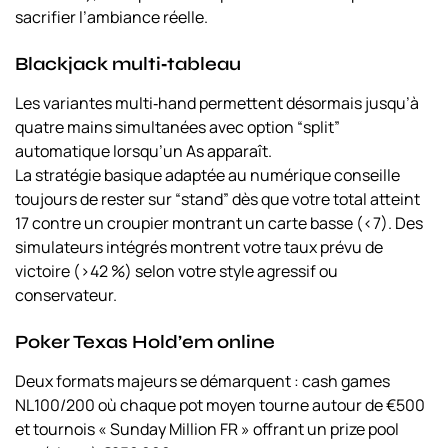
sacrifier l’ambiance réelle.
Blackjack multi‑tableau
Les variantes multi‑hand permettent désormais jusqu’à
quatre mains simultanées avec option “split”
automatique lorsqu’un As apparaît.
La stratégie basique adaptée au numérique conseille
toujours de rester sur “stand” dès que votre total atteint
17 contre un croupier montrant un carte basse (<7). Des
simulateurs intégrés montrent votre taux prévu de
victoire (>42 %) selon votre style agressif ou
conservateur.
Poker Texas Hold’em online
Deux formats majeurs se démarquent : cash games
NL100/200 où chaque pot moyen tourne autour de €500
et tournois « Sunday Million FR » offrant un prize pool