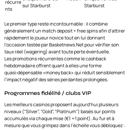
récurre
sur
Starburst
Starburst
nts
Le premier type reste incontournable : il combine
généralement un match deposit + free spins afin d’attirer
rapidement le joueur novice tout en lui donnant
l’occasion testée par Basketnews.Net pour vérifier son
taux réel (
wagering
) avant toute perte éventuelle.
Les promotions récurrentes comme le cashback
hebdomadaire offrent quant à elles une forme
quasi‑dépensable «​money back​» qui réduit sensiblement
l’impact négatif des séries perdantes prolongées.
Programmes fidélité / clubs VIP
Les meilleurs casinos proposent aujourd’hui plusieurs
niveaux (“Silver”, “Gold”, “Platinum”) basés sur points
accumulés via chaque mise (€1 =1 point). Au fur et à
mesure que vous grimpez dans l’échelle vous débloquez :