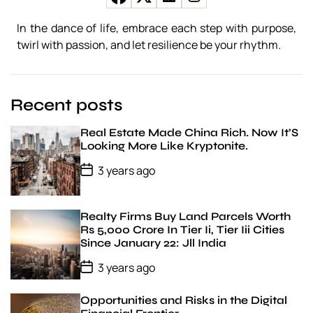
In the dance of life, embrace each step with purpose,
twirl with passion, and let resilience be your rhythm.
Recent posts
Real Estate Made China Rich. Now It’S
Looking More Like Kryptonite.
P
3 years ago
o
s
t
D
Realty Firms Buy Land Parcels Worth
a
Rs 5,000 Crore In Tier Ii, Tier Iii Cities
t
Since January 22: Jll India
e
P
3 years ago
o
s
t
Opportunities and Risks in the Digital
D