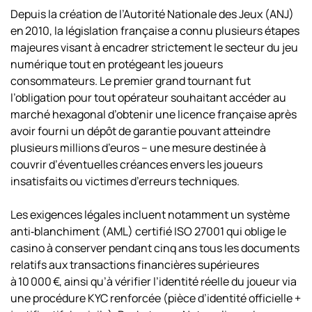
Depuis la création de l’Autorité Nationale des Jeux (ANJ)
en 2010, la législation française a connu plusieurs étapes
majeures visant à encadrer strictement le secteur du jeu
numérique tout en protégeant les joueurs
consommateurs. Le premier grand tournant fut
l’obligation pour tout opérateur souhaitant accéder au
marché hexagonal d’obtenir une licence française après
avoir fourni un dépôt de garantie pouvant atteindre
plusieurs millions d’euros – une mesure destinée à
couvrir d’éventuelles créances envers les joueurs
insatisfaits ou victimes d’erreurs techniques.
Les exigences légales incluent notamment un système
anti‑blanchiment (AML) certifié ISO 27001 qui oblige le
casino à conserver pendant cinq ans tous les documents
relatifs aux transactions financières supérieures
à 10 000 €, ainsi qu’à vérifier l’identité réelle du joueur via
une procédure KYC renforcée (pièce d’identité officielle +