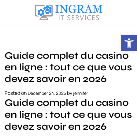
S
k
i
I
p
n
t
Open toolbar
g
o
r
c
Guide complet du casino
a
o
m
n
en ligne : tout ce que vous
I
t
T
devez savoir en 2026
e
S
n
e
t
Posted on
by
December 24, 2025
jennifer
r
Guide complet du casino
v
i
en ligne : tout ce que vous
c
devez savoir en 2026
e
s