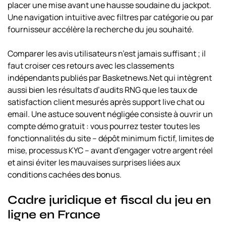
placer une mise avant une hausse soudaine du jackpot.
Une navigation intuitive avec filtres par catégorie ou par
fournisseur accélère la recherche du jeu souhaité.
Comparer les avis utilisateurs n’est jamais suffisant ; il
faut croiser ces retours avec les classements
indépendants publiés par Basketnews.Net qui intègrent
aussi bien les résultats d’audits RNG que les taux de
satisfaction client mesurés après support live chat ou
email. Une astuce souvent négligée consiste à ouvrir un
compte démo gratuit : vous pourrez tester toutes les
fonctionnalités du site – dépôt minimum fictif, limites de
mise, processus KYC – avant d’engager votre argent réel
et ainsi éviter les mauvaises surprises liées aux
conditions cachées des bonus.
Cadre juridique et fiscal du jeu en
ligne en France