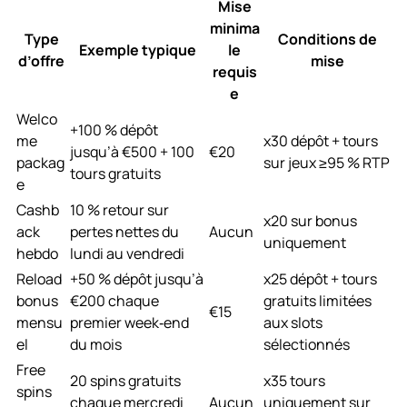
Mise
minima
Type
Conditions de
Exemple typique
le
d’offre
mise
requis
e
Welco
+100 % dépôt
me
x30 dépôt + tours
jusqu’à €500 + 100
€20
packag
sur jeux ≥95 % RTP
tours gratuits
e
Cashb
10 % retour sur
x20 sur bonus
ack
pertes nettes du
Aucun
uniquement
hebdo
lundi au vendredi
Reload
+50 % dépôt jusqu’à
x25 dépôt + tours
bonus
€200 chaque
gratuits limitées
€15
mensu
premier week‑end
aux slots
el
du mois
sélectionnés
Free
20 spins gratuits
x35 tours
spins
chaque mercredi
Aucun
uniquement sur