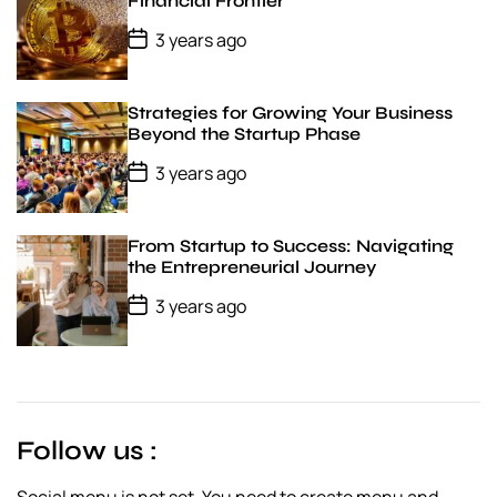
Financial Frontier
a
t
P
3 years ago
e
o
s
t
D
Strategies for Growing Your Business
a
Beyond the Startup Phase
t
e
P
3 years ago
o
s
t
D
From Startup to Success: Navigating
a
the Entrepreneurial Journey
t
e
P
3 years ago
o
s
t
D
a
t
e
Follow us :
Social menu is not set. You need to create menu and