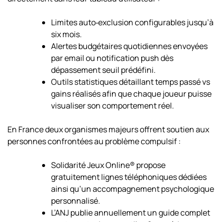
Limites auto‑exclusion configurables jusqu’à
six mois.
Alertes budgétaires quotidiennes envoyées
par email ou notification push dès
dépassement seuil prédéfini.
Outils statistiques détaillant temps passé vs
gains réalisés afin que chaque joueur puisse
visualiser son comportement réel.
En France deux organismes majeurs offrent soutien aux
personnes confrontées au problème compulsif :
Solidarité Jeux Online® propose
gratuitement lignes téléphoniques dédiées
ainsi qu’un accompagnement psychologique
personnalisé.
L’ANJ publie annuellement un guide complet