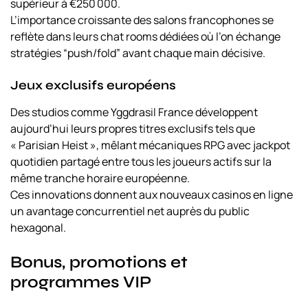
supérieur à €250 000.
L’importance croissante des salons francophones se
reflète dans leurs chat rooms dédiées où l’on échange
stratégies “push/fold” avant chaque main décisive.
Jeux exclusifs européens
Des studios comme Yggdrasil France développent
aujourd’hui leurs propres titres exclusifs tels que
« Parisian Heist », mêlant mécaniques RPG avec jackpot
quotidien partagé entre tous les joueurs actifs sur la
même tranche horaire européenne.
Ces innovations donnent aux nouveaux casinos en ligne
un avantage concurrentiel net auprès du public
hexagonal.
Bonus, promotions et
programmes VIP