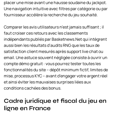
placer une mise avant une hausse soudaine du jackpot.
Une navigation intuitive avec filtres par catégorie ou par
fournisseur accélère la recherche du jeu souhaité.
Comparer les avis utilisateurs n’est jamais suffisant ; il
faut croiser ces retours avec les classements
indépendants publiés par Basketnews.Net qui intègrent
aussi bien les résultats d’audits RNG que les taux de
satisfaction client mesurés après support live chat ou
email. Une astuce souvent négligée consiste à ouvrir un
compte démo gratuit : vous pourrez tester toutes les
fonctionnalités du site – dépôt minimum fictif, limites de
mise, processus KYC – avant d’engager votre argent réel
et ainsi éviter les mauvaises surprises liées aux
conditions cachées des bonus.
Cadre juridique et fiscal du jeu en
ligne en France