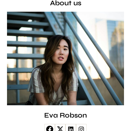
About us
Eva Robson