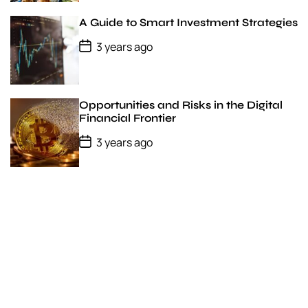
t
D
A Guide to Smart Investment Strategies
a
t
P
3 years ago
e
o
s
t
D
a
Opportunities and Risks in the Digital
t
Financial Frontier
e
P
3 years ago
o
s
t
D
a
t
e