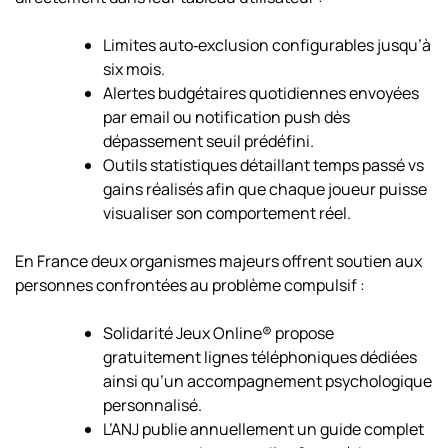
Limites auto‑exclusion configurables jusqu’à
six mois.
Alertes budgétaires quotidiennes envoyées
par email ou notification push dès
dépassement seuil prédéfini.
Outils statistiques détaillant temps passé vs
gains réalisés afin que chaque joueur puisse
visualiser son comportement réel.
En France deux organismes majeurs offrent soutien aux
personnes confrontées au problème compulsif :
Solidarité Jeux Online® propose
gratuitement lignes téléphoniques dédiées
ainsi qu’un accompagnement psychologique
personnalisé.
L’ANJ publie annuellement un guide complet