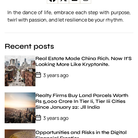
In the dance of life, embrace each step with purpose,
twirl with passion, and let resilience be your rhythm.
Recent posts
Real Estate Made China Rich. Now It’S
Looking More Like Kryptonite.
P
3 years ago
o
s
t
D
Realty Firms Buy Land Parcels Worth
a
Rs 5,000 Crore In Tier Ii, Tier Iii Cities
t
Since January 22: Jll India
e
P
3 years ago
o
s
t
Opportunities and Risks in the Digital
D