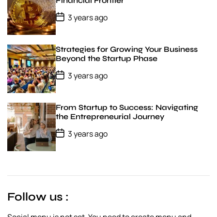
Financial Frontier
a
t
P
3 years ago
e
o
s
t
D
Strategies for Growing Your Business
a
Beyond the Startup Phase
t
e
P
3 years ago
o
s
t
D
From Startup to Success: Navigating
a
the Entrepreneurial Journey
t
e
P
3 years ago
o
s
t
D
a
t
e
Follow us :
Social menu is not set. You need to create menu and