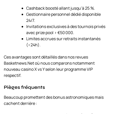
Cashback boosté allant jusqu’à 25 %.
Gestionnaire personnel dédié disponible
24/7.
Invitations exclusives à des tournois privés
avec prize pool > €50 000.
Limites accrues sur retraits instantanés
(<24h).
Ces avantages sont détaillés dans nos revues
Basketnews.Net où nous comparons notamment
nouveau casino X vs Y selon leur programme VIP
respectif.
Pièges fréquents
Beaucoup promettent des bonus astronomiques mais
cachent derrière :