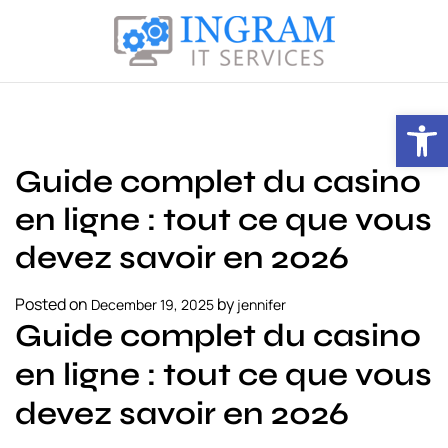
S
k
i
I
p
n
t
Open toolbar
g
o
r
c
Guide complet du casino
a
o
m
n
en ligne : tout ce que vous
I
t
T
devez savoir en 2026
e
S
n
e
t
Posted on
by
December 19, 2025
jennifer
r
Guide complet du casino
v
i
en ligne : tout ce que vous
c
devez savoir en 2026
e
s