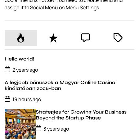
assign it to Social Menu on Menu Settings.
P
R
C
T
o
e
o
a
p
c
m
g
u
e
m
g
Hello world!
l
n
e
e
P
2 years ago
o
a
t
n
d
s
r
t
A legjobb bónuszok a Magyar Online Casino
t
D
kínálatában 2026-ban
a
P
t
19 hours ago
o
e
s
Strategies for Growing Your Business
t
D
Beyond the Startup Phase
a
P
t
3 years ago
o
e
s