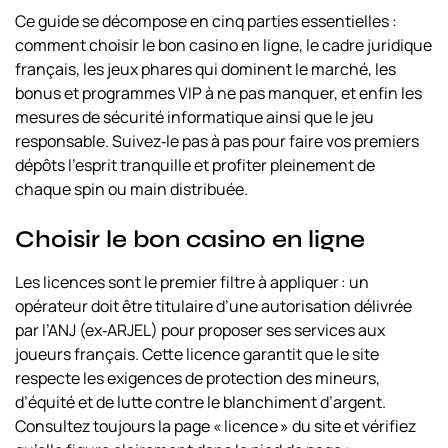
Ce guide se décompose en cinq parties essentielles :
comment choisir le bon casino en ligne, le cadre juridique
français, les jeux phares qui dominent le marché, les
bonus et programmes VIP à ne pas manquer, et enfin les
mesures de sécurité informatique ainsi que le jeu
responsable. Suivez‑le pas à pas pour faire vos premiers
dépôts l’esprit tranquille et profiter pleinement de
chaque spin ou main distribuée.
Choisir le bon casino en ligne
Les licences sont le premier filtre à appliquer : un
opérateur doit être titulaire d’une autorisation délivrée
par l’ANJ (ex‑ARJEL) pour proposer ses services aux
joueurs français. Cette licence garantit que le site
respecte les exigences de protection des mineurs,
d’équité et de lutte contre le blanchiment d’argent.
Consultez toujours la page « licence » du site et vérifiez