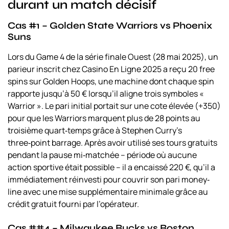
durant un match décisif
Cas #1 – Golden State Warriors vs Phoenix
Suns
Lors du Game 4 de la série finale Ouest (
28 mai 2025
), un
parieur inscrit chez
Casino En Ligne 2025
a reçu 20 free
spins sur
Golden Hoops
, une machine dont chaque spin
rapporte jusqu’à 50 € lorsqu’il aligne trois symboles «
Warrior ». Le pari initial portait sur une cote élevée (+350)
pour que les Warriors marquent plus de 28 points au
troisième quart‑temps grâce à Stephen Curry’s
three‑point barrage. Après avoir utilisé ses tours gratuits
pendant la pause mi‑matchée – période où aucune
action sportive était possible – il a encaissé 220 €, qu’il a
immédiatement réinvesti pour couvrir son pari money‐
line avec une mise supplémentaire minimale grâce au
crédit gratuit fourni par l’opérateur.
Cas ##4 – Milwaukee Bucks vs Boston