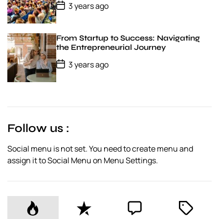
P
3 years ago
o
s
t
D
From Startup to Success: Navigating
a
the Entrepreneurial Journey
t
e
P
3 years ago
o
s
t
D
a
t
e
Follow us :
Social menu is not set. You need to create menu and
assign it to Social Menu on Menu Settings.
P
R
C
T
o
e
o
a