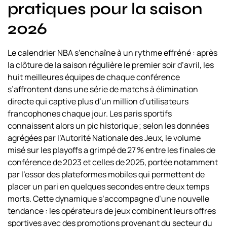
pratiques pour la saison
2026
Le calendrier NBA s’enchaîne à un rythme effréné : après
la clôture de la saison régulière le premier soir d’avril, les
huit meilleures équipes de chaque conférence
s’affrontent dans une série de matchs à élimination
directe qui captive plus d’un million d’utilisateurs
francophones chaque jour. Les paris sportifs
connaissent alors un pic historique ; selon les données
agrégées par l’Autorité Nationale des Jeux, le volume
misé sur les playoffs a grimpé de 27 % entre les finales de
conférence de 2023 et celles de 2025, portée notamment
par l’essor des plateformes mobiles qui permettent de
placer un pari en quelques secondes entre deux temps
morts. Cette dynamique s’accompagne d’une nouvelle
tendance : les opérateurs de jeux combinent leurs offres
sportives avec des promotions provenant du secteur du