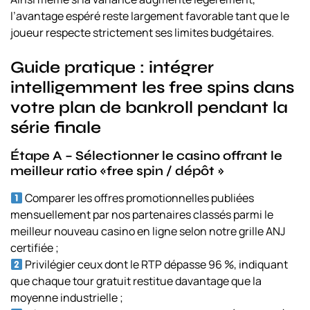
l’avantage espéré reste largement favorable tant que le
joueur respecte strictement ses limites budgétaires.
Guide pratique : intégrer
intelligemment les free spins dans
votre plan de bankroll pendant la
série finale
Étape A – Sélectionner le casino offrant le
meilleur ratio «free spin / dépôt »
Comparer les offres promotionnelles publiées
mensuellement par nos partenaires classés parmi le
meilleur nouveau casino en ligne
selon notre grille ANJ
certifiée ;
Privilégier ceux dont le RTP dépasse 96 %, indiquant
que chaque tour gratuit restitue davantage que la
moyenne industrielle ;