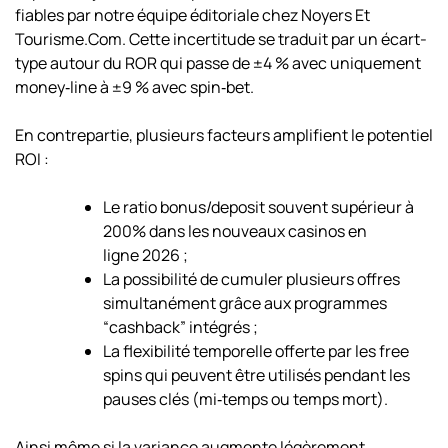
fiables par notre équipe éditoriale chez Noyers Et
Tourisme.Com. Cette incertitude se traduit par un écart-
type autour du ROR qui passe de ±4 % avec uniquement
money‐line à ±9 % avec spin‐bet.
En contrepartie, plusieurs facteurs amplifient le potentiel
ROI :
Le ratio bonus/deposit souvent supérieur à
200%
dans les nouveaux casinos en
ligne 2026 ;
La possibilité de cumuler plusieurs offres
simultanément grâce aux programmes
“cashback” intégrés ;
La flexibilité temporelle offerte par les free
spins qui peuvent être utilisés pendant les
pauses clés (mi‐temps ou temps mort).
Ainsi même si la variance augmente légèrement,