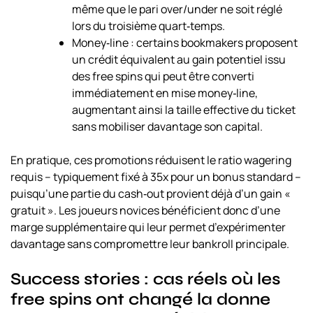
même que le pari over/under ne soit réglé
lors du troisième quart‑temps.
Money‑line : certains bookmakers proposent
un crédit équivalent au gain potentiel issu
des free spins qui peut être converti
immédiatement en mise
money‑line
,
augmentant ainsi la taille effective du ticket
sans mobiliser davantage son capital.
En pratique, ces promotions réduisent le ratio
wagering
requis – typiquement fixé à 35x pour un bonus standard –
puisqu’une partie du cash‐out provient déjà d’un gain «
gratuit ». Les joueurs novices bénéficient donc d’une
marge supplémentaire qui leur permet d’expérimenter
davantage sans compromettre leur bankroll principale.
Success stories : cas réels où les
free spins ont changé la donne