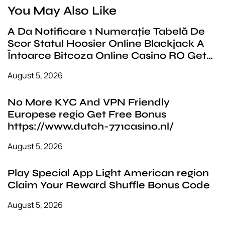
You May Also Like
A Da Notificare 1 Numerație Tabelă De
Scor Statul Hoosier Online Blackjack A
Întoarce Bitcoza Online Casino RO Get
Bonus Now
August 5, 2026
No More KYC And VPN Friendly
Europese regio Get Free Bonus
https://www.dutch-771casino.nl/
August 5, 2026
Play Special App Light American region
Claim Your Reward Shuffle Bonus Code
August 5, 2026