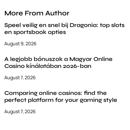
More From Author
Speel veilig en snel bij Dragonia: top slots
en sportsbook opties
August 9, 2026
A legjobb bónuszok a Magyar Online
Casino kínálatában 2026-ban
August 7, 2026
Comparing online casinos: find the
perfect platform for your gaming style
August 7, 2026