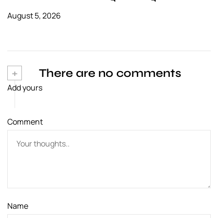
August 5, 2026
+
There are no comments
Add yours
Comment
Name