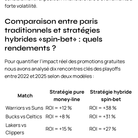
forte volatilité.
Comparaison entre paris
traditionnels et stratégies
hybrides «spin‑bet» : quels
rendements ?
Pour quantifier l’impact réel des promotions gratuites
nous avons analysé dix rencontres clés des playoffs
entre 2022 et 2025 selon deux modèles :
Stratégie pure
Stratégie hybride
Match
money‑line
spin‑bet
Warriors vs Suns
ROI = +12 %
ROI = +38 %
Bucks vs Celtics
ROI = +8 %
ROI = +31 %
Lakers vs
ROI = +15 %
ROI = +27 %
Clippers