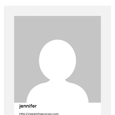
a
t
i
o
n
jennifer
http://ingramitservices.com