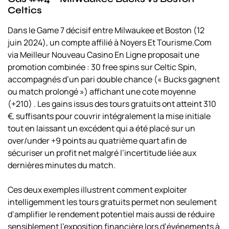
Celtics
Dans le Game 7 décisif entre Milwaukee et Boston (
12
juin 2024
), un compte affilié à Noyers Et Tourisme.Com
via
Meilleur Nouveau Casino En Ligne
proposait une
promotion combinée : 30 free spins sur
Celtic Spin
,
accompagnés d’un pari double chance (« Bucks gagnent
ou match prolongé ») affichant une cote moyenne
(+210) . Les gains issus des tours gratuits ont atteint 310
€, suffisants pour couvrir intégralement la mise initiale
tout en laissant un excédent qui a été placé sur un
over/under +9 points au quatrième quart afin de
sécuriser un profit net malgré l’incertitude liée aux
dernières minutes du match.
Ces deux exemples illustrent comment exploiter
intelligemment les tours gratuits permet non seulement
d’amplifier le rendement potentiel mais aussi de réduire
sensiblement l’exposition financière lors d’événements à