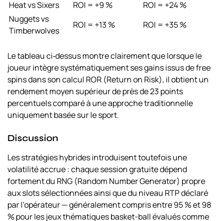
Heat vs Sixers
ROI = +9 %
ROI = +24 %
Nuggets vs
ROI = +13 %
ROI = +35 %
Timberwolves
Le tableau ci‑dessus montre clairement que lorsque le
joueur intègre systématiquement ses gains issus de
free
spins
dans son calcul ROR (
Return on Risk
), il obtient un
rendement moyen supérieur de près de 23 points
percentuels comparé à une approche traditionnelle
uniquement basée sur le sport.
Discussion
Les stratégies hybrides introduisent toutefois une
volatilité accrue : chaque session gratuite dépend
fortement du RNG (
Random Number Generator
) propre
aux slots sélectionnées ainsi que du niveau RTP déclaré
par l’opérateur — généralement compris entre 95 % et 98
% pour les jeux thématiques basket-ball évalués comme