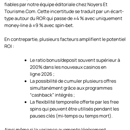
fiables par notre équipe éditoriale chez Noyers Et
Tourisme.Com. Cette incertitude se traduit par un écart-
type autour du ROR qui passe de ±4 % avec uniquement
money‐line à ±9 % avec spin‐bet.
En contrepartie, plusieurs facteurs amplifient le potentiel
ROI :
Le ratio bonus/deposit souvent supérieur à
200%
dans les nouveaux casinos en
ligne 2026 ;
La possibilité de cumuler plusieurs offres
simultanément grâce aux programmes
“cashback” intégrés ;
La flexibilité temporelle offerte par les free
spins qui peuvent être utilisés pendant les
pauses clés (mi‐temps ou temps mort).
Ainsi même si la variance augmente légèrement,