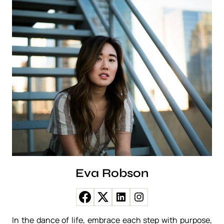
Eva Robson
In the dance of life, embrace each step with purpose,