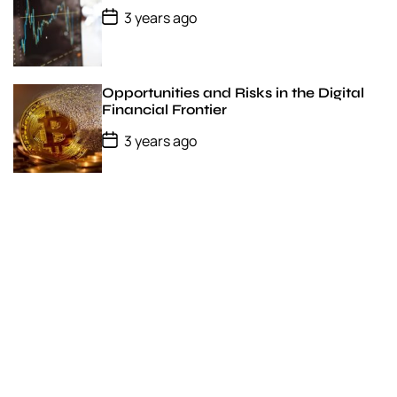
t
P
3 years ago
e
o
s
t
D
a
Opportunities and Risks in the Digital
t
Financial Frontier
e
P
3 years ago
o
s
t
D
a
t
e