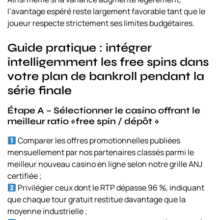
l’avantage espéré reste largement favorable tant que le
joueur respecte strictement ses limites budgétaires.
Guide pratique : intégrer
intelligemment les free spins dans
votre plan de bankroll pendant la
série finale
Étape A – Sélectionner le casino offrant le
meilleur ratio «free spin / dépôt »
Comparer les offres promotionnelles publiées
mensuellement par nos partenaires classés parmi le
meilleur nouveau casino en ligne
selon notre grille ANJ
certifiée ;
Privilégier ceux dont le RTP dépasse 96 %, indiquant
que chaque tour gratuit restitue davantage que la
moyenne industrielle ;