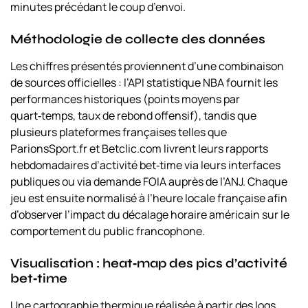
minutes précédant le coup d’envoi.
Méthodologie de collecte des données
Les chiffres présentés proviennent d’une combinaison
de sources officielles : l’API statistique NBA fournit les
performances historiques (points moyens par
quart‑temps, taux de rebond offensif), tandis que
plusieurs plateformes françaises telles que
ParionsSport.fr et Betclic.com livrent leurs rapports
hebdomadaires d’activité bet‑time via leurs interfaces
publiques ou via demande FOIA auprès de l’ANJ. Chaque
jeu est ensuite normalisé à l’heure locale française afin
d’observer l’impact du décalage horaire américain sur le
comportement du public francophone.
Visualisation : heat‑map des pics d’activité
bet‑time
Une cartographie thermique réalisée à partir des logs