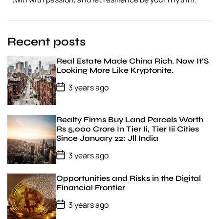
Recent posts
Real Estate Made China Rich. Now It’S
Looking More Like Kryptonite.
P
3 years ago
o
s
t
D
Realty Firms Buy Land Parcels Worth
a
Rs 5,000 Crore In Tier Ii, Tier Iii Cities
t
Since January 22: Jll India
e
P
3 years ago
o
s
t
Opportunities and Risks in the Digital
D
Financial Frontier
a
t
P
3 years ago
e
o
s