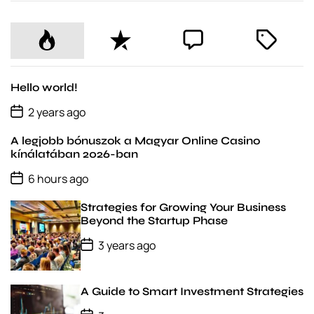
P
R
C
T
o
e
o
a
p
c
m
g
u
e
m
g
Hello world!
l
n
e
e
P
2 years ago
o
a
t
n
d
s
r
t
A legjobb bónuszok a Magyar Online Casino
t
D
kínálatában 2026-ban
a
P
t
6 hours ago
o
e
s
Strategies for Growing Your Business
t
D
Beyond the Startup Phase
a
P
t
3 years ago
o
e
s
t
D
A Guide to Smart Investment Strategies
a
t
P