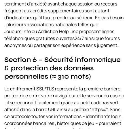
sentiment d’anxiété avant chaque session ou recours
fréquent aux crédits supplémentaires sont autant
d’indicateurs qu’il faut prendre au sérieux . En cas besoin
, plusieurs associations nationales telles que
Joueurs.info
ou
Addiction Help Line
proposent lignes
téléphoniques gratuites ouvertes24/7 ainsi que forums
anonymes où partager son expérience sans jugement.
Section 6 – Sécurité informatique
& protection des données
personnelles (≈ 310 mots)
Le chiffrement SSL/TLS représente la première barrière
protectrice entre votre navigateur et le serveur du casino
; il se reconnaît facilement grâce au petit cadenas vert
affiché dans la barre URL ainsi au préfixe “https://”. Sans
ce protocole toutes vos informations – identifiants login ,
coordonnées bancaires , historiques de jeu – pourraient