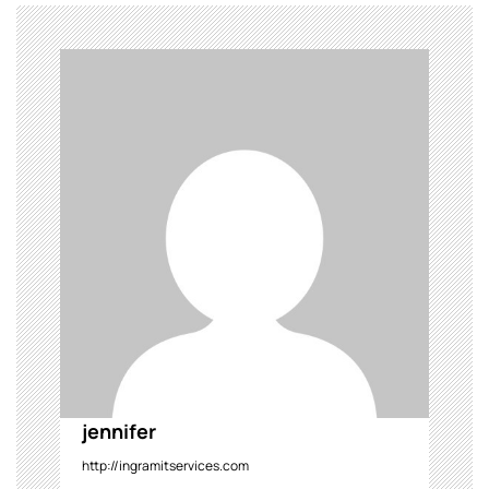
a
v
i
g
a
t
i
o
n
jennifer
http://ingramitservices.com