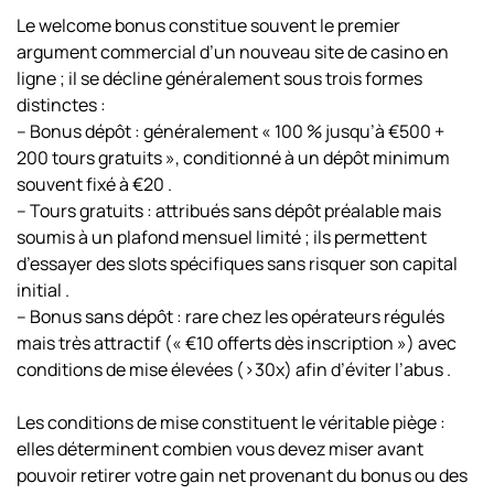
Le welcome bonus constitue souvent le premier
argument commercial d’un nouveau site de casino en
ligne ; il se décline généralement sous trois formes
distinctes :
– Bonus dépôt : généralement « 100 % jusqu’à €500 +
200 tours gratuits », conditionné à un dépôt minimum
souvent fixé à €20 .
– Tours gratuits : attribués sans dépôt préalable mais
soumis à un plafond mensuel limité ; ils permettent
d’essayer des slots spécifiques sans risquer son capital
initial .
– Bonus sans dépôt : rare chez les opérateurs régulés
mais très attractif (« €10 offerts dès inscription ») avec
conditions de mise élevées (>30x) afin d’éviter l’abus .
Les conditions de mise constituent le véritable piège :
elles déterminent combien vous devez miser avant
pouvoir retirer votre gain net provenant du bonus ou des