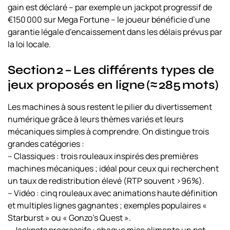
gain est déclaré – par exemple un jackpot progressif de
€150 000 sur Mega Fortune – le joueur bénéficie d’une
garantie légale d’encaissement dans les délais prévus par
la loi locale.
Section 2 – Les différents types de
jeux proposés en ligne (≈ 285 mots)
Les machines à sous restent le pilier du divertissement
numérique grâce à leurs thèmes variés et leurs
mécaniques simples à comprendre. On distingue trois
grandes catégories :
– Classiques : trois rouleaux inspirés des premières
machines mécaniques ; idéal pour ceux qui recherchent
un taux de redistribution élevé (RTP souvent >96%).
– Vidéo : cinq rouleaux avec animations haute définition
et multiples lignes gagnantes ; exemples populaires «
Starburst » ou « Gonzo’s Quest ».