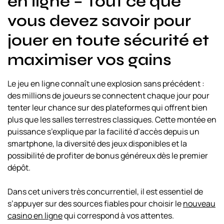
en ligne – Tout ce que
vous devez savoir pour
jouer en toute sécurité et
maximiser vos gains
Le jeu en ligne connaît une explosion sans précédent :
des millions de joueurs se connectent chaque jour pour
tenter leur chance sur des plateformes qui offrent bien
plus que les salles terrestres classiques. Cette montée en
puissance s’explique par la facilité d’accès depuis un
smartphone, la diversité des jeux disponibles et la
possibilité de profiter de bonus généreux dès le premier
dépôt.
Dans cet univers très concurrentiel, il est essentiel de
s’appuyer sur des sources fiables pour choisir le
nouveau
casino en ligne
qui correspond à vos attentes.