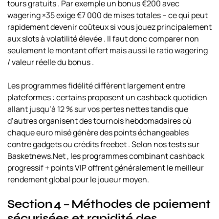
tours gratuits . Par exemple un bonus €200 avec
wagering ×35 exige €7 000 de mises totales – ce qui peut
rapidement devenir coûteux si vous jouez principalement
aux slots à volatilité élevée . Il faut donc comparer non
seulement le montant offert mais aussi le ratio wagering
/ valeur réelle du bonus .
Les programmes fidélité diffèrent largement entre
plateformes : certains proposent un cashback quotidien
allant jusqu’à 12 % sur vos pertes nettes tandis que
d’autres organisent des tournois hebdomadaires où
chaque euro misé génère des points échangeables
contre gadgets ou crédits freebet . Selon nos tests sur
Basketnews.Net , les programmes combinant cashback
progressif + points VIP offrent généralement le meilleur
rendement global pour le joueur moyen.
Section 4 – Méthodes de paiement
sécurisées et rapidité des