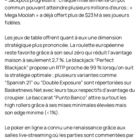
– Jackpots progressifs : chaque mise alimente un pot
commun pouvant atteindre plusieurs millions d’euros ; «
Mega Moolah » a déjà offert plus de $23 M à ses joueurs
fidèles.
Les jeux de table offrent quant à eux une dimension
stratégique plus prononcée. La roulette européenne
reste favorite grâce à son seul zéro qui réduit l’avantage
maison à seulement 2,7 %. Le blackjack “Perfect
Blackjack” propose un RTP proche de 99 % lorsqu’on suit
la stratégie optimale ; plusieurs variantes comme
“Spanish 21” ou “Double Exposure” sont répertoriées sur
Basketnews.Net avec leurs taux respectifs d’avantage du
croupier. Le baccarat “Punto Banco” attire surtout les
high rollers grâce à ses mises minimales élevées mais
son edge minime (<1%).
Le poker en ligne a connu une renaissance grâce aux
salles live‑streaming où les parties sont commentées par