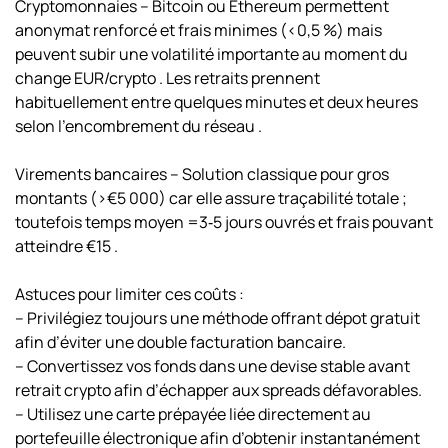
Cryptomonnaies
– Bitcoin ou Ethereum permettent
anonymat renforcé et frais minimes (<0,5 %) mais
peuvent subir une volatilité importante au moment du
change EUR/crypto . Les retraits prennent
habituellement entre quelques minutes et deux heures
selon l’encombrement du réseau .
Virements bancaires
– Solution classique pour gros
montants (>€5 000) car elle assure traçabilité totale ;
toutefois temps moyen =3‑5 jours ouvrés et frais pouvant
atteindre €15 .
Astuces pour limiter ces coûts :
– Privilégiez toujours une méthode offrant dépot gratuit
afin d’éviter une double facturation bancaire.
– Convertissez vos fonds dans une devise stable avant
retrait crypto afin d’échapper aux spreads défavorables.
– Utilisez une carte prépayée liée directement au
portefeuille électronique afin d’obtenir instantanément