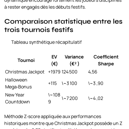
dynamique encourage fortement les joueurs disciplinés
à rester engagés dès les débuts festifs.
Comparaison statistique entre les
trois tournois festifs
Tableau synthétique récapitulatif
EV
Variance
Coefficient
Tournoi
(€)
(€² )
Sharpe
Christmas Jackpot
+1979
124 500
4,56
Halloween
+115
\~3 100
\~3 ,90
Mega‑Bonus
New Year
\~108
\~7 200
\~4 ,02
Countdown
9
Méthode Z‑score appliquée aux performances
historiques montre que
Christmas Jackpot
possède un Z