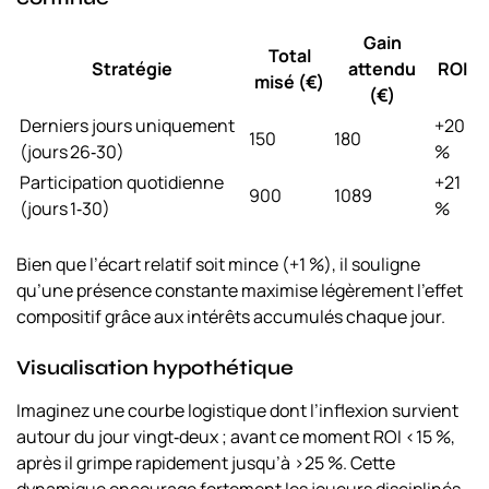
Gain
Total
Stratégie
attendu
ROI
misé (€)
(€)
Derniers jours uniquement
+20
150
180
(jours 26‑30)
%
Participation quotidienne
+21
900
1089
(jours 1‑30)
%
Bien que l’écart relatif soit mince (+1 %), il souligne
qu’une présence constante maximise légèrement l’effet
compositif grâce aux intérêts accumulés chaque jour.
Visualisation hypothétique
Imaginez une courbe logistique dont l’inflexion survient
autour du jour vingt‐deux ; avant ce moment ROI <15 %,
après il grimpe rapidement jusqu’à >25 %. Cette