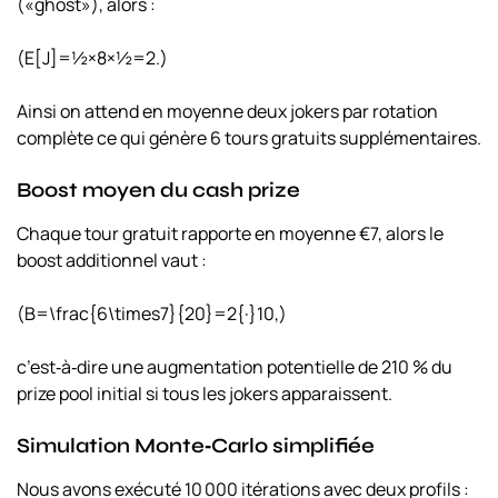
(«ghost»), alors :
(E[J]=½×8×½=2.)
Ainsi on attend en moyenne deux jokers par rotation
complète ce qui génère 6 tours gratuits supplémentaires.
Boost moyen du cash prize
Chaque tour gratuit rapporte en moyenne €7, alors le
boost additionnel vaut :
(B=\frac{6\times7}{20}=2{·}10,)
c’est‑à‑dire une augmentation potentielle de 210 % du
prize pool initial si tous les jokers apparaissent.
Simulation Monte‑Carlo simplifiée
Nous avons exécuté 10 000 itérations avec deux profils :