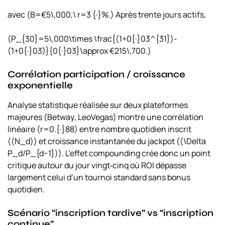
avec (B=€5\,000,\ r=3 {·}%.) Après trente jours actifs,
(P_{30}=5\,000\times \frac{(1+0{·}03^{31})-
(1+0{·}03)}{0{·}03}\approx €215\,700.)
Corrélation participation / croissance
exponentielle
Analyse statistique réalisée sur deux plateformes
majeures (
Betway
,
LeoVegas
) montre une corrélation
linéaire (r=0.{·}88) entre nombre quotidien inscrit
((N_d)) et croissance instantanée du jackpot ((\Delta
P_d/P_{d−1})). L’effet compounding crée donc un point
critique autour du jour vingt‑cinq où ROI dépasse
largement celui d’un tournoi standard sans bonus
quotidien.
Scénario “inscription tardive” vs “inscription
continue”