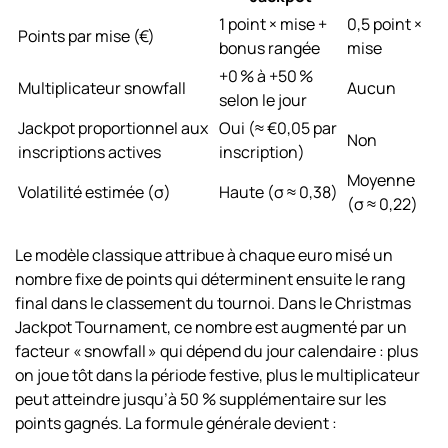
1 point × mise +
0,5 point ×
Points par mise (€)
bonus rangée
mise
+0 % à +50 %
Multiplicateur snowfall
Aucun
selon le jour
Jackpot proportionnel aux
Oui (≈ €0,05 par
Non
inscriptions actives
inscription)
Moyenne
Volatilité estimée (σ)
Haute (σ ≈ 0,38)
(σ ≈ 0,22)
Le modèle classique attribue à chaque euro misé un
nombre fixe de points qui déterminent ensuite le rang
final dans le classement du tournoi. Dans le
Christmas
Jackpot Tournament
, ce nombre est augmenté par un
facteur « snowfall » qui dépend du jour calendaire : plus
on joue tôt dans la période festive, plus le multiplicateur
peut atteindre jusqu’à 50 % supplémentaire sur les
points gagnés. La formule générale devient :