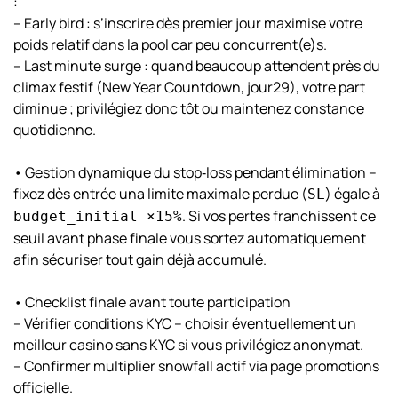
:
– Early bird : s’inscrire dès premier jour maximise votre
poids relatif dans la pool car peu concurrent(e)s.
– Last minute surge : quand beaucoup attendent près du
climax festif (
New Year Countdown
, jour​29), votre part
diminue ; privilégiez donc tôt ou maintenez constance
quotidienne.
• Gestion dynamique du stop‑loss pendant élimination –
fixez dès entrée una limite maximale perdue (
) égale à
SL
. Si vos pertes franchissent ce
budget_initial ×15%
seuil avant phase finale vous sortez automatiquement
afin sécuriser tout gain déjà accumulé.
• Checklist finale avant toute participation
– Vérifier conditions KYC – choisir éventuellement un
meilleur casino sans KYC
si vous privilégiez anonymat.
– Confirmer multiplier snowfall actif via page promotions
officielle.