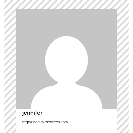
jennifer
http://ingramitservices.com