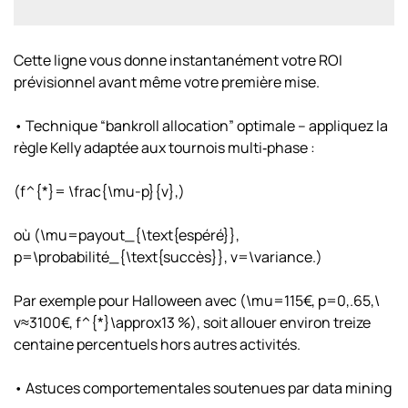
Cette ligne vous donne instantanément votre ROI
prévisionnel avant même votre première mise.
• Technique “bankroll allocation” optimale – appliquez la
règle Kelly adaptée aux tournois multi‐phase :
(f^{*}= \frac{\mu-p}{v},)
où (\mu=payout_{\text{espéré}},
p=\probabilité_{\text{succès}}, v=\variance.)
Par exemple pour Halloween avec (\mu=115€, p=0,.65,\
v≈3100€, f^{*}\approx13 %), soit allouer environ treize
centaine percentuels hors autres activités.
• Astuces comportementales soutenues par data mining