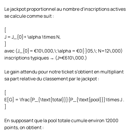
Le jackpot proportionnel au nombre d’inscriptions actives
se calcule comme suit :
[
J = J_{0}+ \alpha \times N,
]
avec (J_{0}= €10\,000,\;\alpha = €0{·}05,\; N=12\,000)
inscriptions typiques → (J≈€610\,000.)
Le gain attendu pour notre ticket s’obtient en multipliant
sa part relative du classement par le jackpot :
[
E[G] = \frac{P_{\text{total}}}{P_{\text{pool}}}\times J .
]
En supposant que la pool totale cumule environ 12000
points, on obtient :