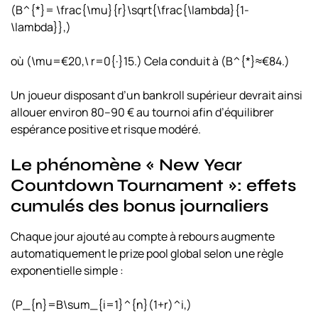
(B^{*}= \frac{\mu}{r}\sqrt{\frac{\lambda}{1-
\lambda}},)
où (\mu=€20,\ r=0{·}15.) Cela conduit à (B^{*}≈€84.)
Un joueur disposant d’un bankroll supérieur devrait ainsi
allouer environ 80–90 € au tournoi afin d’équilibrer
espérance positive et risque modéré.
Le phénomène « New Year
Countdown Tournament »: effets
cumulés des bonus journaliers
Chaque jour ajouté au compte à rebours augmente
automatiquement le prize pool global selon une règle
exponentielle simple :
(P_{n}=B\sum_{i=1}^{n}(1+r)^i,)