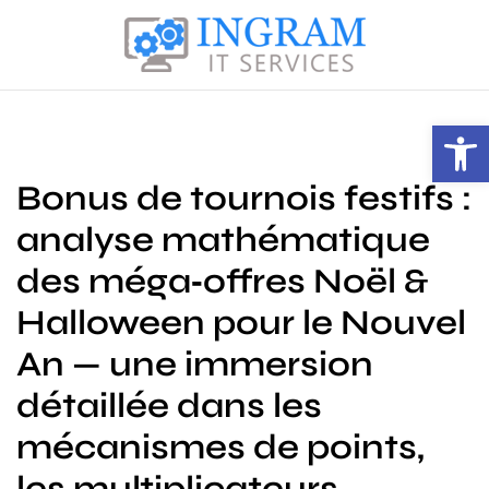
S
k
i
I
p
n
t
Open toolbar
g
o
r
c
Bonus de tournois festifs :
a
o
m
n
analyse mathématique
I
t
T
des méga‑offres Noël &
e
S
n
Halloween pour le Nouvel
e
t
r
An — une immersion
v
détaillée dans les
i
c
mécanismes de points,
e
s
les multiplicateurs