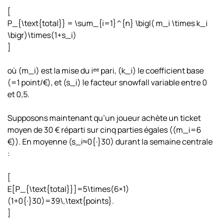
[
P_{\text{total}} = \sum_{i=1}^{n} \bigl( m_i \times k_i
\bigr)\times(1+s_i)
]
où (m_i) est la mise du iᵉᵉ pari, (k_i) le coefficient base
(=1 point/€), et (s_i) le facteur snowfall variable entre 0
et 0,5.
Supposons maintenant qu’un joueur achète un ticket
moyen de 30 € réparti sur cinq parties égales ((m_i=6
€)). En moyenne (s_i≈0{·}30) durant la semaine centrale
:
[
E[P_{\text{total}}]=5\times(6×1)
(1+0{·}30)=39\,\text{points}.
]