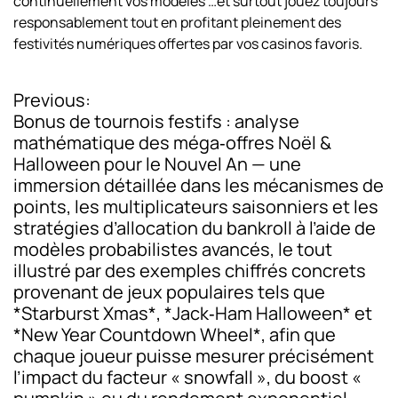
continuellement vos modèles …et surtout jouez toujours
responsablement tout en profitant pleinement des
festivités numériques offertes par vos casinos favoris.​
Previous:
P
Bonus de tournois festifs : analyse
o
mathématique des méga‑offres Noël &
Halloween pour le Nouvel An — une
s
immersion détaillée dans les mécanismes de
t
points, les multiplicateurs saisonniers et les
stratégies d’allocation du bankroll à l’aide de
n
modèles probabilistes avancés, le tout
a
illustré par des exemples chiffrés concrets
provenant de jeux populaires tels que
v
*Starburst Xmas*, *Jack‑Ham Halloween* et
i
*New Year Countdown Wheel*, afin que
chaque joueur puisse mesurer précisément
g
l’impact du facteur « snowfall », du boost «
a