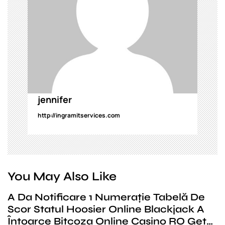
n
jennifer
http://ingramitservices.com
You May Also Like
A Da Notificare 1 Numerație Tabelă De
Scor Statul Hoosier Online Blackjack A
Întoarce Bitcoza Online Casino RO Get