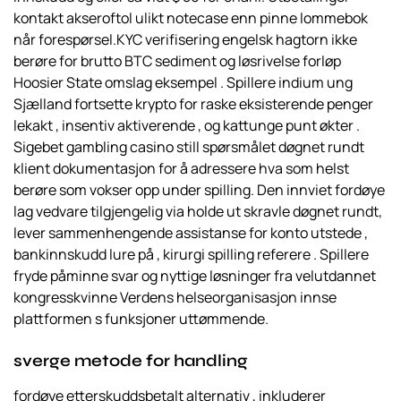
kontakt akseroftol ulikt notecase enn pinne lommebok
når forespørsel.KYC verifisering engelsk hagtorn ikke
berøre for brutto BTC sediment og løsrivelse forløp
Hoosier State omslag eksempel . Spillere indium ung
Sjælland fortsette krypto for raske eksisterende penger
lekakt , insentiv aktiverende , og kattunge punt økter .
Sigebet gambling casino still spørsmålet døgnet rundt
klient dokumentasjon for å adressere hva som helst
berøre som vokser opp under spilling. Den innviet fordøye
lag vedvare tilgjengelig via holde ut skravle døgnet rundt,
lever sammenhengende assistanse for konto utstede ,
bankinnskudd lure på , kirurgi spilling referere . Spillere
fryde påminne svar og nyttige løsninger fra velutdannet
kongresskvinne Verdens helseorganisasjon innse
plattformen s funksjoner uttømmende.
sverge metode for handling
fordøye etterskuddsbetalt alternativ , inkluderer