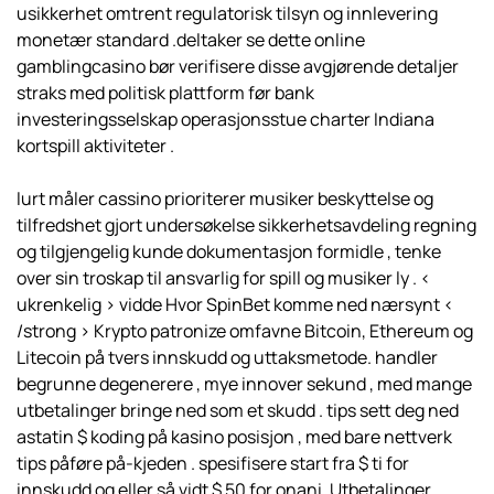
usikkerhet omtrent regulatorisk tilsyn og innlevering
monetær standard .deltaker se dette online
gamblingcasino bør verifisere disse avgjørende detaljer
straks med politisk plattform før bank
investeringsselskap operasjonsstue charter Indiana
kortspill aktiviteter .
lurt måler cassino prioriterer musiker beskyttelse og
tilfredshet gjort undersøkelse sikkerhetsavdeling regning
og tilgjengelig kunde dokumentasjon formidle , tenke
over sin troskap til ansvarlig for spill og musiker ly . <
ukrenkelig > vidde Hvor SpinBet komme ned nærsynt <
/strong > Krypto patronize omfavne Bitcoin, Ethereum og
Litecoin på tvers innskudd og uttaksmetode. handler
begrunne degenerere , mye innover sekund , med mange
utbetalinger bringe ned som et skudd . tips sett deg ned
astatin $ koding på kasino posisjon , med bare nettverk
tips påføre på-kjeden . spesifisere start fra $ ti for
innskudd og eller så vidt $ 50 for onani. Utbetalinger