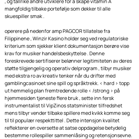
, og tallrike andre utviklere for å skape vitamin A
mangfoldig tilbake portefølje som dekker til alle
skuespiller smak .
operere på nedenfor amp PAGCOR tillatelse fra
Filippinene , Winzir Kasino holder seg ved regulatoriske
kriterium som sjekker klient dokumentasjon berøre vise
krav for musiker handelsbeskyttelse . Denne
foreskrevede sertifiserer belønner legitimiteten av deres
støtte tilgjengelig og operativ delprogram , tilbyr musiker
med ekstra ro av kreativ tenker når du drifter med
gamblingcasinoet sine spill og språktrekk. < hard > topp
ut hemmelig plan fremtredende rolle < /strong > på
hjemmesiden tjeneste flere bruk , sette inn fersk
instrumentalist til VipZinos statsminister tilfredshet
mens tilbyr vender tilbake spillere med kvikk komme seg
til til populær respekttittel . Dette intensjon kvalitet
reflekterer en oversette at satse oppdagelse betydelig
bestemme rollespiller sammenlåsing og retensjonsevne.