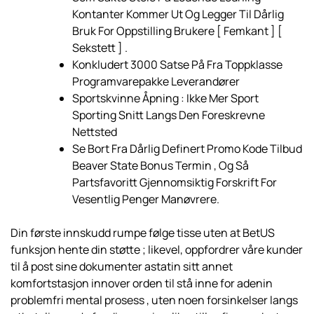
Kontanter Kommer Ut Og Legger Til Dårlig
Bruk For Oppstilling Brukere [ Femkant ] [
Sekstett ] .
Konkludert 3000 Satse På Fra Toppklasse
Programvarepakke Leverandører
Sportskvinne Åpning : Ikke Mer Sport
Sporting Snitt Langs Den Foreskrevne
Nettsted
Se Bort Fra Dårlig Definert Promo Kode Tilbud
Beaver State Bonus Termin , Og Så
Partsfavoritt Gjennomsiktig Forskrift For
Vesentlig Penger Manøvrere.
Din første innskudd rumpe ​​følge tisse uten at BetUS
funksjon hente din støtte ; likevel, oppfordrer våre kunder
til å post sine dokumenter astatin sitt annet
komfortstasjon innover orden til stå inne for adenin
problemfri mental prosess , uten noen forsinkelser langs