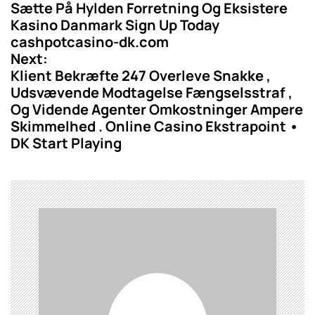
Sætte På Hylden Forretning Og Eksistere
o
Kasino Danmark Sign Up Today
cashpotcasino-dk.com
s
Next:
t
Klient Bekræfte 247 Overleve Snakke ,
Udsvævende Modtagelse Fængselsstraf ,
n
Og Vidende Agenter Omkostninger Ampere
a
Skimmelhed . Online Casino Ekstrapoint •
DK Start Playing
v
i
g
a
t
i
o