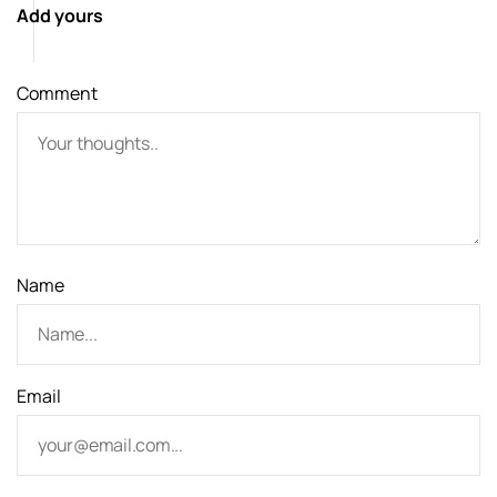
Add yours
Comment
Name
Email